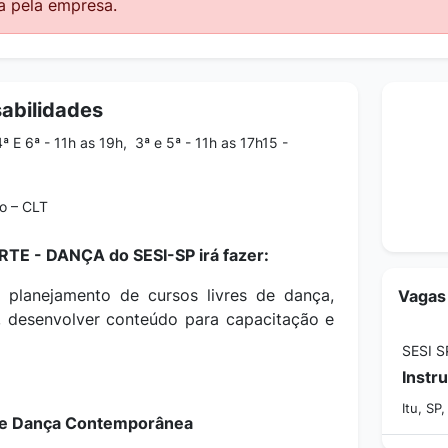
a pela empresa.
abilidades
 E 6ª - 11h as 19h, 3ª e 5ª - 11h as 17h15 -
o – CLT
TE - DANÇA do SESI-SP irá fazer:
 planejamento de cursos livres de dança,
Vagas
os, desenvolver conteúdo para capacitação e
SESI S
Itu, SP
z e Dança Contemporânea