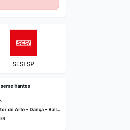
SESI SP
 semelhantes
P
Instrutor de Arte - Dança - Ballet clássico, Jazz e Dança Contemporânea - Itu-SP | Nº 403-2026
, BR